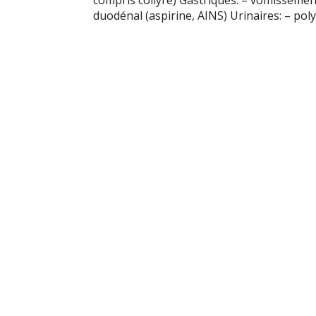
compris collyre) Gastriques: – vomissement
duodénal (aspirine, AINS) Urinaires: – poly