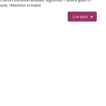
 (anticholinestérasiques, digoxine) – ulcère gastro-
urie, rétention urinaire
Lire plus