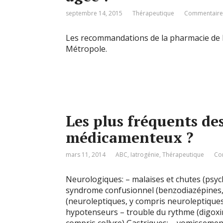
septembre 14, 2015
Thérapeutique
Commentaires
Les recommandations de la pharmacie de l’
Métropole.
Les plus fréquents des
médicamenteux ?
mars 11, 2014
ABC
,
Iatrogénie
,
Thérapeutique
Co
Neurologiques: – malaises et chutes (psyc
syndrome confusionnel (benzodiazépines,
(neuroleptiques, y compris neuroleptique
hypotenseurs – trouble du rythme (digoxi