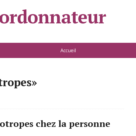
oordonnateur
Accueil
tropes»
hotropes chez la personne