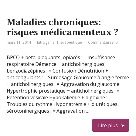
Maladies chroniques:
risques médicamenteux ?
mars 11, 2014
Iatrogénie
,
Thérapeutique
Commentaires: 0
BPCO + béta-bloquants, opiacés : = Insuffisance
respiratoire Démence + anticholinergiques,
benzodiazépines : = Confusion Dénutrition +
anticoagulants : = Surdosage Glaucome à angle fermé
+ anticholinergiques : = Aggravation du glaucome
Hypertrophie prostatique + anticholinergiques : =
Rétention vésicale Hypokaliémie + digoxine : =
Troubles du rythme Hyponatrémie + diurétiques,
sérotoninergiques : = Aggravation …
Lire plus