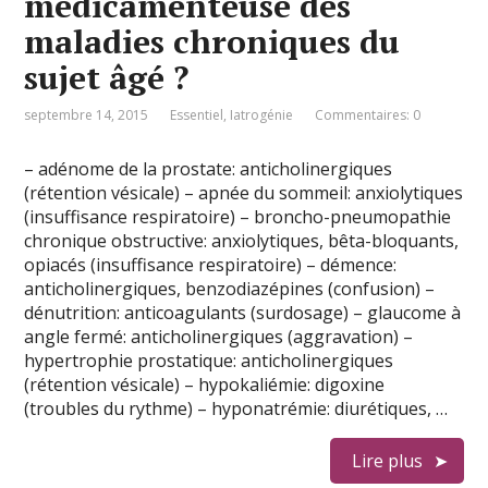
médicamenteuse des
maladies chroniques du
sujet âgé ?
septembre 14, 2015
Essentiel
,
Iatrogénie
Commentaires: 0
– adénome de la prostate: anticholinergiques
(rétention vésicale) – apnée du sommeil: anxiolytiques
(insuffisance respiratoire) – broncho-pneumopathie
chronique obstructive: anxiolytiques, bêta-bloquants,
opiacés (insuffisance respiratoire) – démence:
anticholinergiques, benzodiazépines (confusion) –
dénutrition: anticoagulants (surdosage) – glaucome à
angle fermé: anticholinergiques (aggravation) –
hypertrophie prostatique: anticholinergiques
(rétention vésicale) – hypokaliémie: digoxine
(troubles du rythme) – hyponatrémie: diurétiques, …
Lire plus