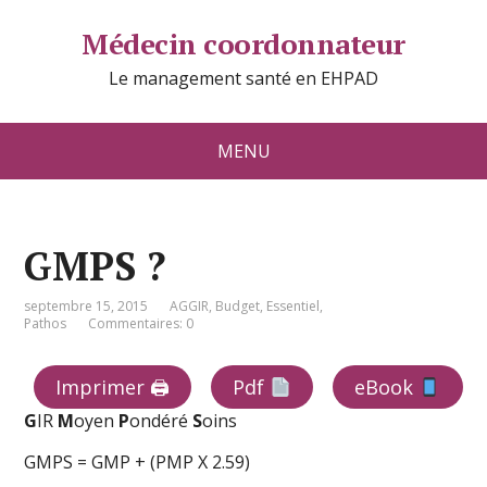
Médecin coordonnateur
Le management santé en EHPAD
MENU
GMPS ?
septembre 15, 2015
AGGIR
,
Budget
,
Essentiel
,
Pathos
Commentaires: 0
Imprimer 🖨
Pdf
eBook
G
IR
M
oyen
P
ondéré
S
oins
GMPS = GMP + (PMP X 2.59)