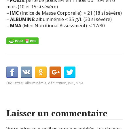
–
POIDS
: perte de poids 5% en 1 mois ou 10% en 6
mois (10 et 15 si sévère)
–
IMC
(Indice de Masse Corporelle): < 21 (18 si sévère)
–
ALBUMINE
: albuminémie < 35 g/L (30 si sévère)
–
MNA
(Mini Nutritional Assessment): < 17/30
Étiquettes :
albuminémie
,
dénutrition
,
IMC
,
MNA
Laisser un commentaire
Votre adresse e-mail ne sera pas publiée.
Les champs