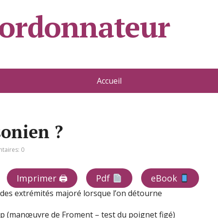
oordonnateur
Accueil
onien ?
aires: 0
Imprimer 🖨
Pdf
eBook
r des extrémités majoré lorsque l’on détourne
up (manœuvre de Froment – test du poignet figé)