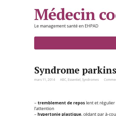
Médecin c
Le management santé en EHPAD
Syndrome parkins
mars 11, 2014
ABC
,
Essentiel
,
Syndromes
Comment
–
tremblement de repos
lent et régulie
l’attention
–
hypertonie plastique
, cédant par à-co