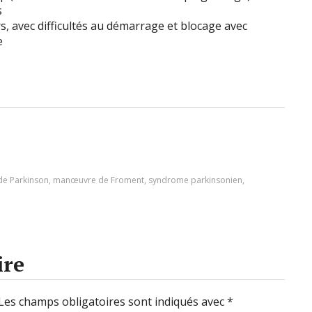
s
rs, avec difficultés au démarrage et blocage avec
e
de Parkinson
,
manœuvre de Froment
,
syndrome parkinsonien
,
ire
Les champs obligatoires sont indiqués avec
*