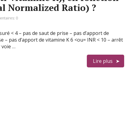
al Normalized Ratio) ?
ntaires: 0
esuré < 4 – pas de saut de prise – pas d’apport de
se – pas d’apport de vitamine K 6 <ou= INR < 10 – arrêt
 voie …
Lire plus